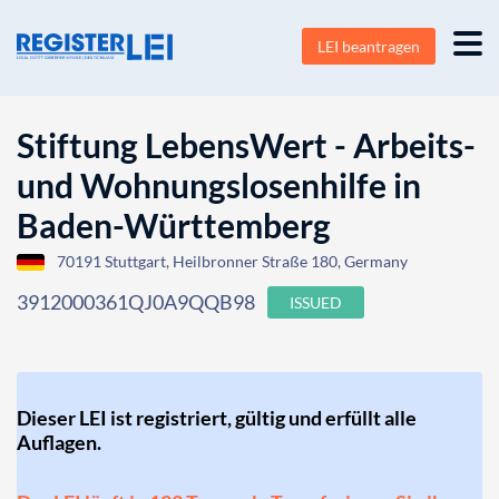
LEI beantragen
Stiftung LebensWert - Arbeits-
und Wohnungslosenhilfe in
Baden-Württemberg
70191 Stuttgart, Heilbronner Straße 180, Germany
3912000361QJ0A9QQB98
ISSUED
Dieser LEI ist registriert, gültig und erfüllt alle
Auflagen.